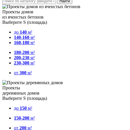
Проекты домов
из ячеистых бетонов
Выберите S (площадь)
до
140
м²
140-160
м²
160-180
м²
180-200
м²
200-230
м²
230-300
м²
от
300
м²
Проекты
деревянных домов
Выберите S (площадь)
до
150
м²
150-200
м²
от
200
м²