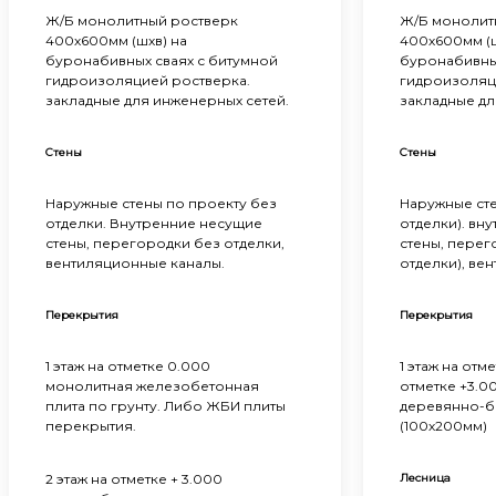
Ж/Б монолитный ростверк
Ж/Б монолит
400х600мм (шхв) на
400х600мм (ш
буронабивных сваях с битумной
буронабивных
гидроизоляцией ростверка.
гидроизоляц
закладные для инженерных сетей.
закладные дл
Стены
Стены
Наружные стены по проекту без
Наружные сте
отделки. Внутренние несущие
отделки). вн
стены, перегородки без отделки,
стены, перег
вентиляционные каналы.
отделки), ве
Перекрытия
Перекрытия
1 этаж на отметке 0.000
1 этаж на отме
монолитная железобетонная
отметке +3.00
плита по грунту. Либо ЖБИ плиты
деревянно-б
перекрытия.
(100х200мм)
2 этаж на отметке + 3.000
Лесница