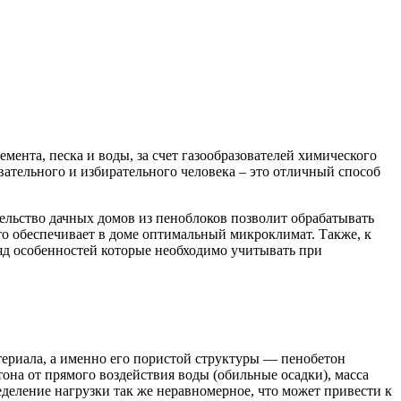
ента, песка и воды, за счет газообразователей химического
вательного и избирательного человека – это отличный способ
тельство дачных домов из пеноблоков позволит обрабатывать
о обеспечивает в доме оптимальный микроклимат. Также, к
ряд особенностей которые необходимо учитывать при
териала, а именно его пористой структуры — пенобетон
на от прямого воздействия воды (обильные осадки), масса
еделение нагрузки так же неравномерное, что может привести к