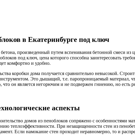
блоков в Екатеринбурге под ключ
бетона, произведенный путем вспенивания бетонной смеси из цем
блоков под ключ, цена которого способна заинтересовать требо
дет комфортно и удобно.
льства коробки дома получается сравнительно невысокой. Строи
нструментом. Это дышащий, т.е. паропроницаемый материал, чт
, что он является негорючим и не подвержен гниению, но есть 
технологические аспекты
оительство домов из пеноблоков сопряжено с особенностями ма
ению теплоэффективности. При незащищенности стен из пенобето
дамент. Если намокание стен проходит неравномерно, то и распр