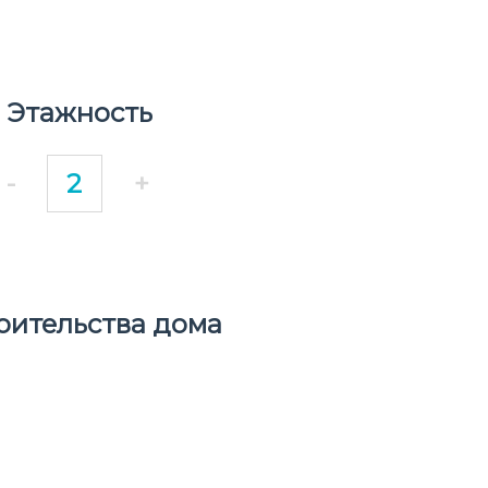
Этажность
-
+
оительства дома