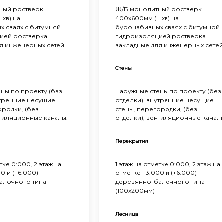
ный ростверк
Ж/Б монолитный ростверк
хв) на
400х600мм (шхв) на
 сваях с битумной
буронабивных сваях с битумной
ией ростверка.
гидроизоляцией ростверка.
я инженерных сетей.
закладные для инженерных сетей
Стены
ны по проекту (без
Наружные стены по проекту (без
утренние несущие
отделки). внутренние несущие
ородки, (без
стены, перегородки, (без
нтиляционные каналы.
отделки), вентиляционные канал
Перекрытия
тке 0:000, 2 этаж на
1 этаж на отметке 0:000, 2 этаж на
0 и (+6.000)
отметке +3.000 и (+6.000)
алочного типа
деревянно-балочного типа
(100х200мм)
Лесница