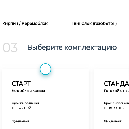
Кирпич / Керамоблок
Твинблок (газобетон)
03
Выберите комплектацию
СТАРТ
СТАНДА
Коробка и крыша
Готовый с на
Срок выполнения
Срок выполнен
от 90 дней
от 180 дней
Фундамент
Фундамент