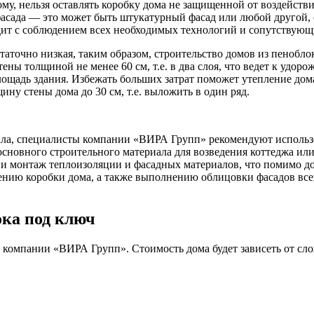
ому, нельзя оставлять коробку дома не защищенной от воздейств
сада — это может быть штукатурный фасад или любой другой, с
ит с соблюдением всех необходимых технологий и сопутствующ
таточно низкая, таким образом, строительство домов из пенобл
ены толщиной не менее 60 см, т.е. в два слоя, что ведет к удор
площадь здания. Избежать больших затрат поможет утепление до
ну стены дома до 30 см, т.е. выложить в один ряд.
ла, специалисты компании «ВИРА Групп» рекомендуют использов
 основного строительного материала для возведения коттеджа или
 и монтаж теплоизоляции и фасадных материалов, что помимо д
плению коробки дома, а также выполнению облицовки фасадов в
ока под ключ
и компании «ВИРА Групп». Стоимость дома будет зависеть от сл