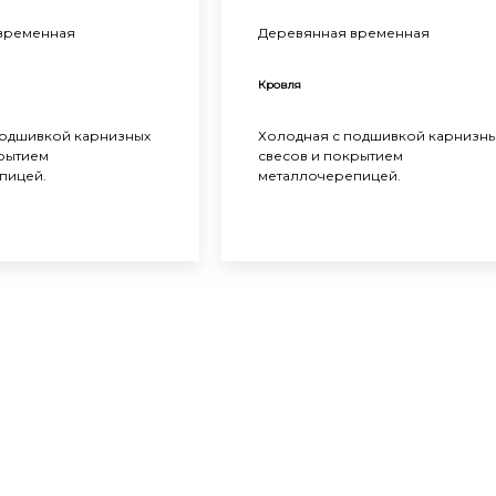
временная
Деревянная временная
Кровля
подшивкой карнизных
Холодная с подшивкой карнизн
крытием
свесов и покрытием
пицей.
металлочерепицей.