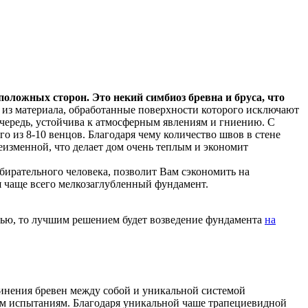
положных сторон. Это некий симбиоз бревна и бруса, что
я из материала, обработанные поверхности которого исключают
очередь, устойчива к атмосферным явлениям и гниению. С
го из 8-10 венцов. Благодаря чему количество швов в стене
еизменной, что делает дом очень теплым и экономит
збирательного человека, позволит Вам сэкономить на
я чаще всего мелкозаглубленный фундамент.
тью, то лучшим решением будет возведение фундамента
на
инения бревен между собой и уникальной системой
ым испытаниям. Благодаря уникальной чаше трапециевидной