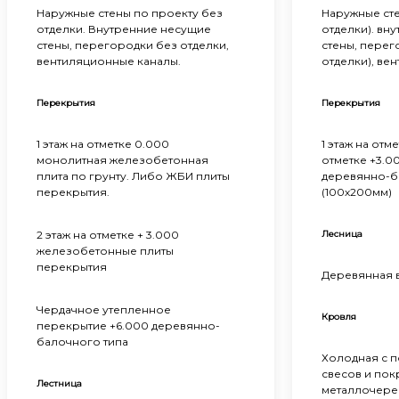
Наружные стены по проекту без
Наружные сте
отделки. Внутренние несущие
отделки). вн
стены, перегородки без отделки,
стены, перег
вентиляционные каналы.
отделки), ве
Перекрытия
Перекрытия
1 этаж на отметке 0.000
1 этаж на отме
монолитная железобетонная
отметке +3.00
плита по грунту. Либо ЖБИ плиты
деревянно-б
перекрытия.
(100х200мм)
2 этаж на отметке + 3.000
Лесница
железобетонные плиты
перекрытия
Деревянная 
Чердачное утепленное
Кровля
перекрытие +6.000 деревянно-
балочного типа
Холодная с 
свесов и по
Лестница
металлочере