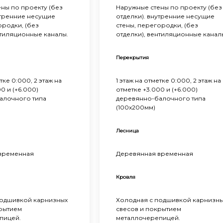
ны по проекту (без
Наружные стены по проекту (без
утренние несущие
отделки). внутренние несущие
ородки, (без
стены, перегородки, (без
нтиляционные каналы.
отделки), вентиляционные канал
Перекрытия
тке 0:000, 2 этаж на
1 этаж на отметке 0:000, 2 этаж на
0 и (+6.000)
отметке +3.000 и (+6.000)
алочного типа
деревянно-балочного типа
(100х200мм)
Лесница
временная
Деревянная временная
Кровля
подшивкой карнизных
Холодная с подшивкой карнизн
крытием
свесов и покрытием
пицей.
металлочерепицей.