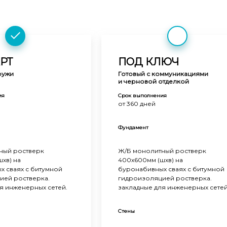
РТ
ПОД КЛЮЧ
ружи
Готовый с коммуникациями
и черновой отделкой
ия
Срок выполнения
от 360 дней
Фундамент
ный ростверк
Ж/Б монолитный ростверк
хв) на
400х600мм (шхв) на
 сваях с битумной
буронабивных сваях с битумной
ией ростверка.
гидроизоляцией ростверка.
я инженерных сетей.
закладные для инженерных сетей
Стены