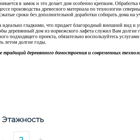
ивается в замок и это делает дом особенно крепким. Обработка 
ессе производства древесного материала по технологии северн
 сжатые сроки без дополнительной доработки собирать дома на уч
ета идеально гладкими, что придает благородный внешний вид и
чтобы деревянный дом из норвежского лафета служил Вам долгие
вого подходящего проекта, обязательно воспользуйтесь услугам
ть летом долгие годы.
 традиций деревянного домостроения и современных технолог
Этажность
-
+