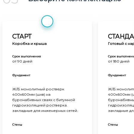
СТАРТ
СТАНДА
Коробка и крыша
Готовый с на
Срок выполнения
Срок выполнен
от 90 дней
от 180 дней
Фундамент
Фундамент
Ж/Б монолитный ростверк
Ж/Б монолит
400х600мм (шхв) на
400х600мм (ш
буронабивных сваях с битумной
буронабивных
гидроизоляцией ростверка.
гидроизоляц
закладные для инженерных сетей.
закладные дл
Стены
Стены