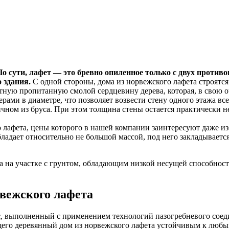
По сути, лафет — это бревно опиленное только с двух противо
 здания.
С одной стороны, дома из норвежского лафета строятс
тную пропитанную смолой сердцевину дерева, которая, в свою 
рами в диаметре, что позволяет возвести стену одного этажа все
ичном из бруса. При этом толщина стены остается практически н
о лафета, цены которого в нашей компании заинтересуют даже и
бладает относительно не большой массой, под него закладываетс
а на участке с грунтом, обладающим низкой несущей способнос
рвежского лафета
с
, выполненный с применением технологий пазогребневого соед
щего деревянный дом из норвежского лафета устойчивым к люб