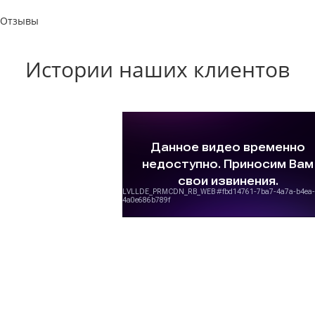
Отзывы
Истории наших клиентов
Одноэтажный дом
2
120 м
, Твинблок
К строительству дома мы подходили 2 года. Проект был
разработан нами и воплащен архитектором «Вира Групп» и
полностью нас устраивает.