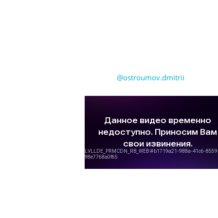
Даже соседи отметили, что строители работали без
остановки. Нам казалось, что стоят не одноэтажный а
многоэтажный дом. Кипела работа и каждый день он рос
как на дрожжах.
Спасибо за отличные эмоции, мы ничего не хотим менять в
нашем доме.
Дмитрий Остроумов
@ostroumov.dmitrii
Двухэтажный дом
2
363 м
, Твинблок
Хотелось, чтобы дом строил, тот с кем я договорился. Были
обозначены четкие сроки по строительству, мне