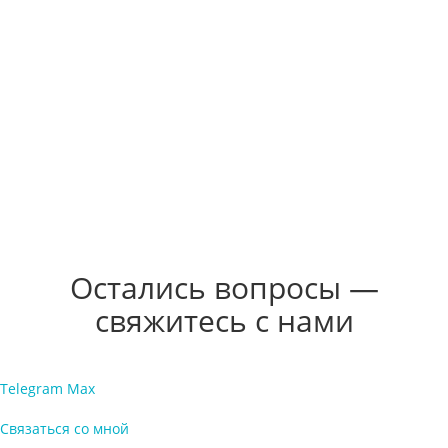
необходимо было успеть в 2,5 месяца.
Поэтому курьированием строителтьства занялся директор
Дмитрий Воробьев и он решал все сверхзадачи которые
возникали не перенося их на меня. По стройке все четко. У
Вира Групп есть главный инженер, который следит за
порядком.
Получил результста в нужный срок. Что редко в
современном бизнесе.
Александр Боталов
Остались вопросы —
свяжитесь с нами
Telegram
Max
Связаться со мной