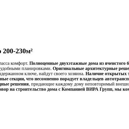
 200-230м²
ласса комфорт.
Полноценные двухэтажные дома из ячеистого 
 удобными планировками.
Оригинальные архитектурные реш
выдержанном ключе, найдут своего хозяина.
Наличие открытых т
ные секции, что несомненно порадует владельцев автотрансп
дные решения
, придающие каждому дому неповторимый внешн
оговор на строительство дома с Компанией ВИРА Групп, мы к