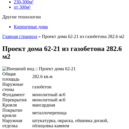
230-300м²
от 300м²
Другие технологии
Кирпичные дома
Главная страница
»
Проект дома 62-21 из газобетона 282.6 м2
Проект дома 62-21 из газобетона 282.6
м2
Общая
282.6 кв.м
площадь
Наружные
газобетон
стены
Фундамент
монолитный ж/б
Перекрытия
монолитный ж/б
Кровля
мансардная
Покрытие
металлочерепица
кровли
Наружная
штукатурка, окраска, обшивка доской,
отделка
облицовка камнем