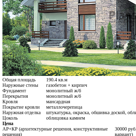
Общая площадь
190.4 кв.м
Наружные стены
газобетон + кирпич
Фундамент
монолитный ж/б
Перекрытия
монолитный ж/б
Кровля
мансардная
Покрытие кровли
металлочерепица
Наружная отделка
штукатурка, окраска, обшивка доской, об
Цоколь
облицовка камнем
Цена
АР+КР (архитектурные решения, конструктивные
30000 руб
решения)
вариант)