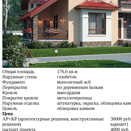
Общая площадь
176.6 кв.м
Наружные стены
газобетон
Фундамент
монолитный ж/б
Перекрытия
по деревянным балкам
Кровля
мансардная
Покрытие кровли
металлочерепица
Наружная отделка
штукатурка, окраска, облицовка ка
Цоколь
облицовка камнем
Цена
АР+КР (архитектурные решения, конструктивные
30000 руб
решения)
вариант)
паспорт проекта
4000 руб.