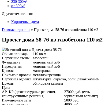
230-300м²
от 300м²
Другие технологии
Кирпичные дома
Главная страница
»
Проект дома 58-76 из газобетона 110 м2
Проект дома 58-76 из газобетона 110 м2
Общая площадь
110 кв.м
Наружные стены
газобетон
Фундамент
монолитный ж/б
Перекрытия
монолитный ж/б
Кровля
мансардная
Покрытие кровли
металлочерепица
Наружная отделка
штукатурка, окраска, облицовкая камнем
Цоколь
облицовка камнем
Цена
АР+КР (архитектурные решения,
27000 руб. (есть
конструктивные решения)
зеркальный вариант)
Инженерные сети
5000 руб.
паспорт проекта
4000 руб.