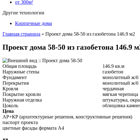
от 300м²
Другие технологии
Кирпичные дома
Главная страница
»
Проект дома 58-50 из газобетона 146.9 м2
Проект дома 58-50 из газобетона 146.9 м
Общая площадь
146.9 кв.м
Наружные стены
газобетон
Фундамент
монолитный ж/б
Перекрытия
монолитный ж/б
Кровля
чердачная
Покрытие кровли
мягкая черепица
Наружная отделка
штукатурка, окра
Цоколь
облицовка камне
Цена
АР+КР (архитектурные решения, конструктивные решения)
паспорт проекта
цветные фасады формата А4