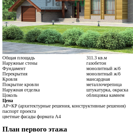
Общая площадь
311.3 кв.м
Наружные стены
газобетон
Фундамент
монолитный ж/б
Перекрытия
монолитный ж/б
Кровля
мансардная
Покрытие кровли
металлочерепица
Наружная отделка
штукатурка, окраска
Цоколь
облицовка камнем
Цена
АР+КР (архитектурные решения, конструктивные решения)
паспорт проекта
цветные фасады формата А4
План первого этажа