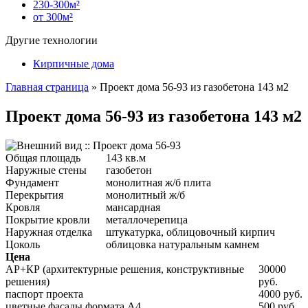
230-300м²
от 300м²
Другие технологии
Кирпичные дома
Главная страница
»
Проект дома 56-93 из газобетона 143 м2
Проект дома 56-93 из газобетона 143 м2
Общая площадь
143 кв.м
Наружные стены
газобетон
Фундамент
монолитная ж/б плита
Перекрытия
монолитный ж/б
Кровля
мансардная
Покрытие кровли
металлочерепица
Наружная отделка
штукатурка, облицовочный кирпич
Цоколь
облицовка натуральным камнем
Цена
АР+КР (архитектурные решения, конструктивные
30000
решения)
руб.
паспорт проекта
4000 руб.
цветные фасады формата А4
500 руб.