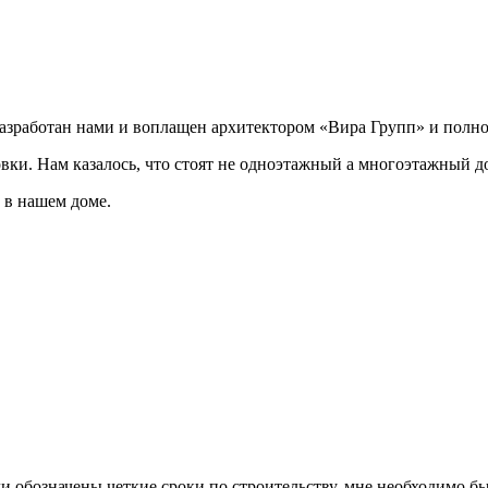
разработан нами и воплащен архитектором «Вира Групп» и полно
овки. Нам казалось, что стоят не одноэтажный а многоэтажный д
 в нашем доме.
ли обозначены четкие сроки по строительству, мне необходимо был