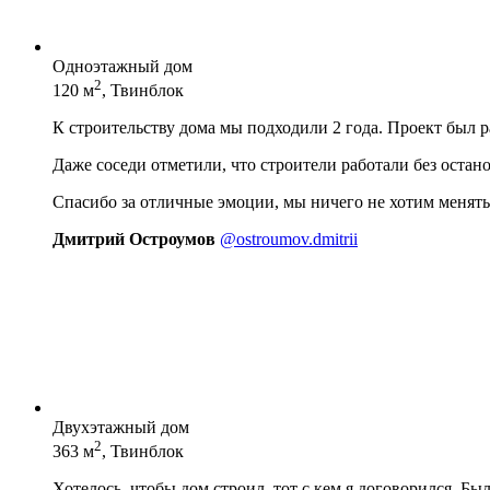
Одноэтажный дом
2
120 м
, Твинблок
К строительству дома мы подходили 2 года. Проект был 
Даже соседи отметили, что строители работали без остан
Спасибо за отличные эмоции, мы ничего не хотим менять
Дмитрий Остроумов
@ostroumov.dmitrii
Двухэтажный дом
2
363 м
, Твинблок
Хотелось, чтобы дом строил, тот с кем я договорился. Бы