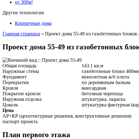
от 300м²
Другие технологии
Кирпичные дома
Главная страница
»
Проект дома 55-49 из газобетонных блоков
Проект дома 55-49 из газобетонных блок
Общая площадь
143.1 кв.м
Наружные стены
газобетонные блоки 400м
Фундамент
монолитная ж/б плита
Перекрытия
по деревянным балкам
Кровля
мансардная
Покрытие кровли
битумная черепица
Наружная отделка
штукатурка, окраска
Цоколь
штукатурка фактурная (ва
Цена
АР+КР (архитектурные решения, конструктивные решения)
паспорт проекта
План первого этажа