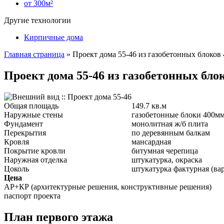
от 300м²
Другие технологии
Кирпичные дома
Главная страница
»
Проект дома 55-46 из газобетонных блоков
Проект дома 55-46 из газобетонных блок
Общая площадь
149.7 кв.м
Наружные стены
газобетонные блоки 400м
Фундамент
монолитная ж/б плита
Перекрытия
по деревянным балкам
Кровля
мансардная
Покрытие кровли
битумная черепица
Наружная отделка
штукатурка, окраска
Цоколь
штукатурка фактурная (ва
Цена
АР+КР (архитектурные решения, конструктивные решения)
паспорт проекта
План первого этажа