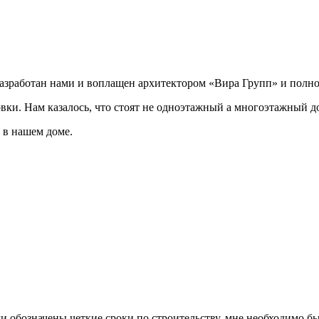
разработан нами и воплащен архитектором «Вира Групп» и полно
овки. Нам казалось, что стоят не одноэтажный а многоэтажный д
 в нашем доме.
ли обозначены четкие сроки по строительству, мне необходимо был