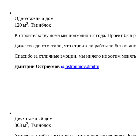
Одноэтажный дом
2
120 м
, Твинблок
К строительству дома мы подходили 2 года. Проект был 
Даже соседи отметили, что строители работали без остан
Спасибо за отличные эмоции, мы ничего не хотим менять
Дмитрий Остроумов
@ostroumov.dmitrii
Двухэтажный дом
2
363 м
, Твинблок
Хотелось, чтобы дом строил, тот с кем я договорился. Бы