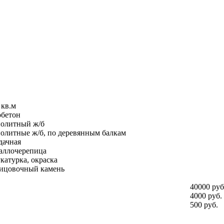
 кв.м
обетон
олитный ж/б
олитные ж/б, по деревянным балкам
дачная
аллочерепица
катурка, окраска
ицовочный камень
40000 руб
4000 руб.
500 руб.