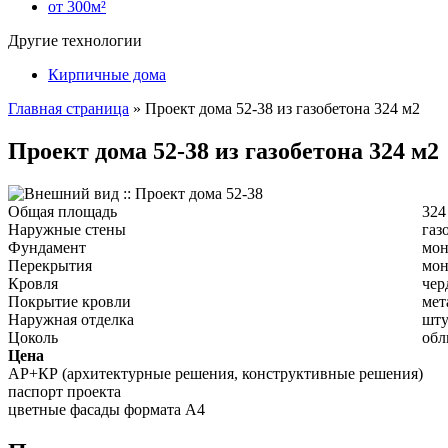
от 300м²
Другие технологии
Кирпичные дома
Главная страница
»
Проект дома 52-38 из газобетона 324 м2
Проект дома 52-38 из газобетона 324 м2
Общая площадь
324
Наружные стены
газ
Фундамент
мон
Перекрытия
мон
Кровля
чер
Покрытие кровли
мет
Наружная отделка
шту
Цоколь
обл
Цена
АР+КР (архитектурные решения, конструктивные решения)
паспорт проекта
цветные фасады формата А4