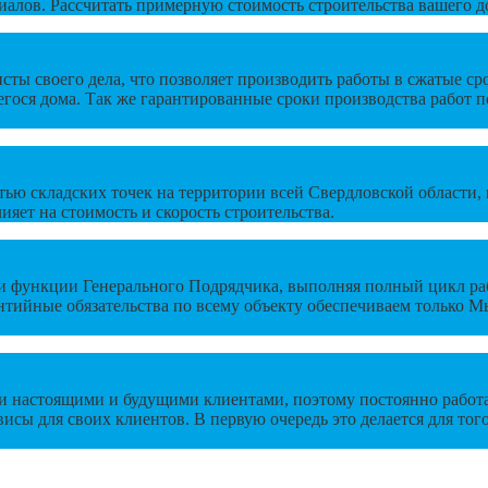
алов. Рассчитать примерную стоимость строительства вашего до
ы своего дела, что позволяет производить работы в сжатые сро
гося дома. Так же гарантированные сроки производства работ п
етью складских точек на территории всей Свердловской области
яет на стоимость и скорость строительства.
 функции Генерального Подрядчика, выполняя полный цикл раб
нтийные обязательства по всему объекту обеспечиваем только М
 настоящими и будущими клиентами, поэтому постоянно работае
висы для своих клиентов. В первую очередь это делается для то