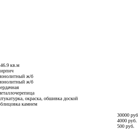
46.9 кв.м
кирпич
монолитный ж/б
монолитный ж/б
чердачная
металлочерепица
штукатурка, окраска, обшивка доской
облицовка камнем
30000 руб
4000 руб.
500 руб.