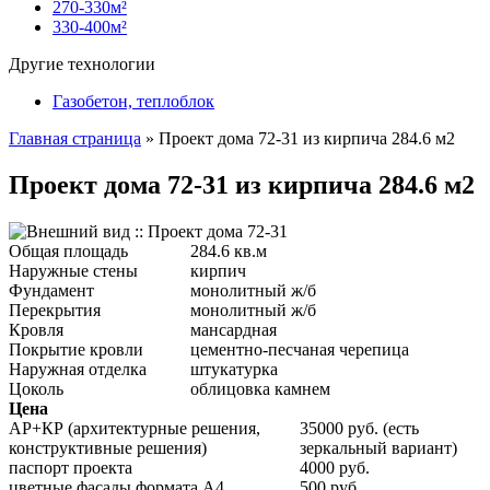
270-330м²
330-400м²
Другие технологии
Газобетон, теплоблок
Главная страница
»
Проект дома 72-31 из кирпича 284.6 м2
Проект дома 72-31 из кирпича 284.6 м2
Общая площадь
284.6 кв.м
Наружные стены
кирпич
Фундамент
монолитный ж/б
Перекрытия
монолитный ж/б
Кровля
мансардная
Покрытие кровли
цементно-песчаная черепица
Наружная отделка
штукатурка
Цоколь
облицовка камнем
Цена
АР+КР (архитектурные решения,
35000 руб. (есть
конструктивные решения)
зеркальный вариант)
паспорт проекта
4000 руб.
цветные фасады формата А4
500 руб.