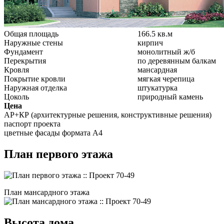
Общая площадь
166.5 кв.м
Наружные стены
кирпич
Фундамент
монолитный ж/б
Перекрытия
по деревянным балкам
Кровля
мансардная
Покрытие кровли
мягкая черепица
Наружная отделка
штукатурка
Цоколь
природный камень
Цена
АР+КР (архитектурные решения, конструктивные решения)
паспорт проекта
цветные фасады формата А4
План первого этажа
План мансардного этажа
Высота дома