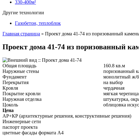
330-400м²
Другие технологии
Газобетон, теплоблок
Главная страница
»
Проект дома 41-74 из поризованный камень
Проект дома 41-74 из поризованный кам
Общая площадь
160.8 кв.м
Наружные стены
поризованный к
Фундамент
монолитный ж/б
Перекрытия
на выбор
Кровля
чердачная
Покрытие кровли
мягкая черепица
Наружная отделка
штукатурка, окр
Цоколь
облицовка иску
Цена
АР+КР (архитектурные решения, конструктивные решения)
Инженерные сети
паспорт проекта
цветные фасады формата А4