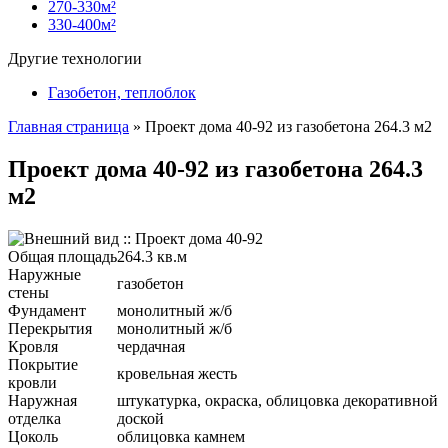
270-330м²
330-400м²
Другие технологии
Газобетон, теплоблок
Главная страница
»
Проект дома 40-92 из газобетона 264.3 м2
Проект дома 40-92 из газобетона 264.3
м2
Общая площадь
264.3 кв.м
Наружные
газобетон
стены
Фундамент
монолитный ж/б
Перекрытия
монолитный ж/б
Кровля
чердачная
Покрытие
кровельная жесть
кровли
Наружная
штукатурка, окраска, облицовка декоративной
отделка
доской
Цоколь
облицовка камнем