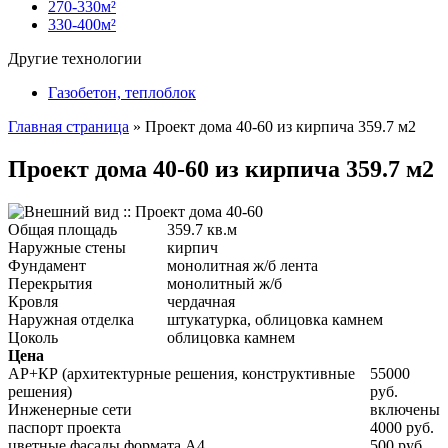
270-330м²
330-400м²
Другие технологии
Газобетон, теплоблок
Главная страница
»
Проект дома 40-60 из кирпича 359.7 м2
Проект дома 40-60 из кирпича 359.7 м2
Общая площадь
359.7 кв.м
Наружные стены
кирпич
Фундамент
монолитная ж/б лента
Перекрытия
монолитный ж/б
Кровля
чердачная
Наружная отделка
штукатурка, облицовка камнем
Цоколь
облицовка камнем
Цена
АР+КР (архитектурные решения, конструктивные
55000
решения)
руб.
Инженерные сети
включены
паспорт проекта
4000 руб.
цветные фасады формата А4
500 руб.