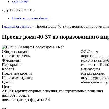
330-400м²
Другие технологии
Газобетон, теплоблок
Главная страница
»
Проект дома 40-37 из поризованного кирпи
Проект дома 40-37 из поризованного ки
Общая площадь
231.7 кв.м
Наружные стены
поризованный к
Фундамент
монолитный ж/б
Перекрытия
монолитный ж/б
Кровля
мансардная
Покрытие кровли
мягкая кровля
Наружная отделка
штукатурка, окр
Цоколь
облицовка иску
Цена
АР+КР (архитектурные решения, конструктивные решения)
паспорт проекта
цветные фасады формата А4