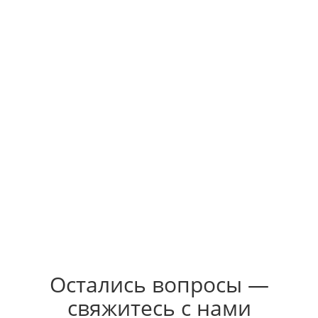
Двухэтажный дом
2
363 м
, Твинблок
Хотелось, чтобы дом строил, тот с кем я договорился. Были
обозначены четкие сроки по строительству, мне
необходимо было успеть в 2,5 месяца.
Поэтому курьированием строителтьства занялся директор
Дмитрий Воробьев и он решал все сверхзадачи которые
возникали не перенося их на меня. По стройке все четко. У
Вира Групп есть главный инженер, который следит за
порядком.
Получил результста в нужный срок. Что редко в
современном бизнесе.
Александр Боталов
Остались вопросы —
свяжитесь с нами