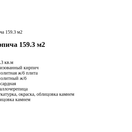
ча 159.3 м2
рпича 159.3 м2
.3 кв.м
изованный кирпич
олитная ж/б плита
олитный ж/б
сардная
аллочерепица
катурка, окраска, облицовка камнем
ицовка камнем