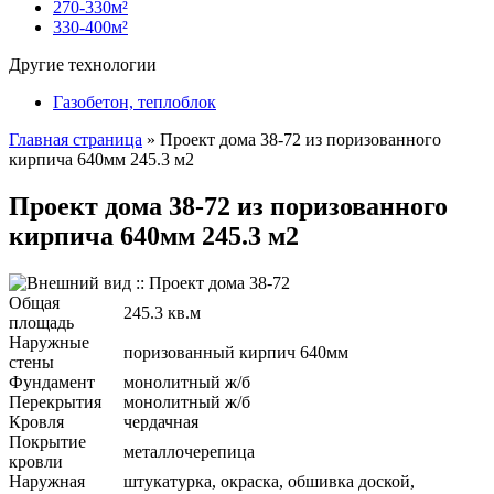
270-330м²
330-400м²
Другие технологии
Газобетон, теплоблок
Главная страница
»
Проект дома 38-72 из поризованного
кирпича 640мм 245.3 м2
Проект дома 38-72 из поризованного
кирпича 640мм 245.3 м2
Общая
245.3 кв.м
площадь
Наружные
поризованный кирпич 640мм
стены
Фундамент
монолитный ж/б
Перекрытия
монолитный ж/б
Кровля
чердачная
Покрытие
металлочерепица
кровли
Наружная
штукатурка, окраска, обшивка доской,