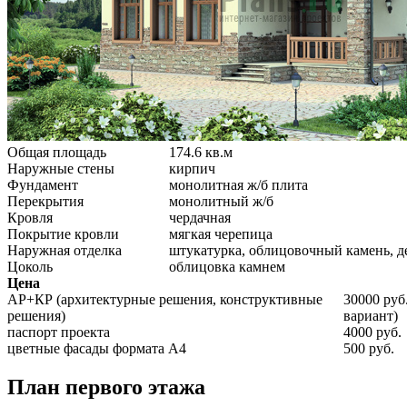
Общая площадь
174.6 кв.м
Наружные стены
кирпич
Фундамент
монолитная ж/б плита
Перекрытия
монолитный ж/б
Кровля
чердачная
Покрытие кровли
мягкая черепица
Наружная отделка
штукатурка, облицовочный камень, д
Цоколь
облицовка камнем
Цена
АР+КР (архитектурные решения, конструктивные
30000 руб
решения)
вариант)
паспорт проекта
4000 руб.
цветные фасады формата А4
500 руб.
План первого этажа