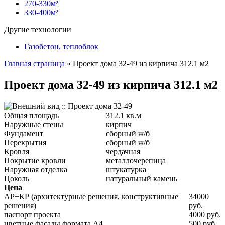
270-330м²
330-400м²
Другие технологии
Газобетон, теплоблок
Главная страница
»
Проект дома 32-49 из кирпича 312.1 м2
Проект дома 32-49 из кирпича 312.1 м2
Общая площадь
312.1 кв.м
Наружные стены
кирпич
Фундамент
сборный ж/б
Перекрытия
сборный ж/б
Кровля
чердачная
Покрытие кровли
металлочерепица
Наружная отделка
штукатурка
Цоколь
натуральный камень
Цена
АР+КР (архитектурные решения, конструктивные
34000
решения)
руб.
паспорт проекта
4000 руб.
цветные фасады формата А4
500 руб.