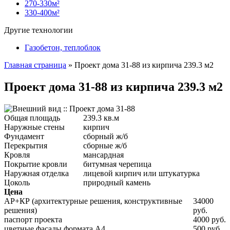
270-330м²
330-400м²
Другие технологии
Газобетон, теплоблок
Главная страница
»
Проект дома 31-88 из кирпича 239.3 м2
Проект дома 31-88 из кирпича 239.3 м2
Общая площадь
239.3 кв.м
Наружные стены
кирпич
Фундамент
сборный ж/б
Перекрытия
сборные ж/б
Кровля
мансардная
Покрытие кровли
битумная черепица
Наружная отделка
лицевой кирпич или штукатурка
Цоколь
природный камень
Цена
АР+КР (архитектурные решения, конструктивные
34000
решения)
руб.
паспорт проекта
4000 руб.
цветные фасады формата А4
500 руб.