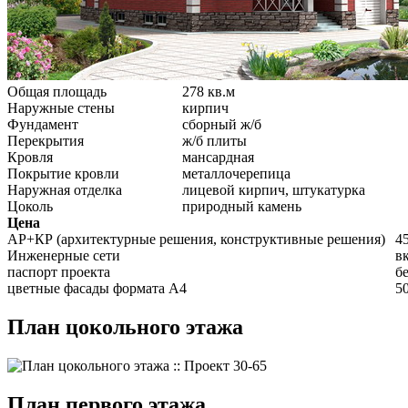
Общая площадь
278 кв.м
Наружные стены
кирпич
Фундамент
сборный ж/б
Перекрытия
ж/б плиты
Кровля
мансардная
Покрытие кровли
металлочерепица
Наружная отделка
лицевой кирпич, штукатурка
Цоколь
природный камень
Цена
АР+КР (архитектурные решения, конструктивные решения)
4
Инженерные сети
в
паспорт проекта
б
цветные фасады формата А4
50
План цокольного этажа
План первого этажа