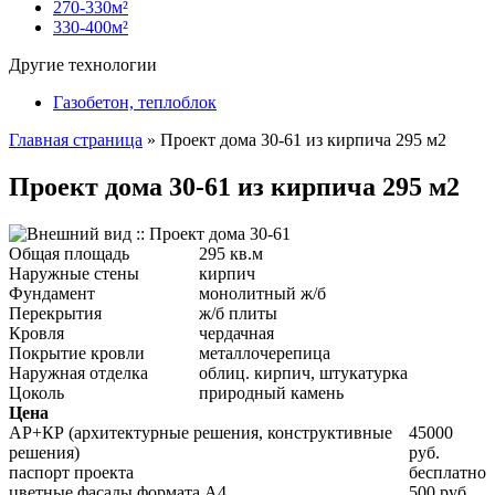
270-330м²
330-400м²
Другие технологии
Газобетон, теплоблок
Главная страница
»
Проект дома 30-61 из кирпича 295 м2
Проект дома 30-61 из кирпича 295 м2
Общая площадь
295 кв.м
Наружные стены
кирпич
Фундамент
монолитный ж/б
Перекрытия
ж/б плиты
Кровля
чердачная
Покрытие кровли
металлочерепица
Наружная отделка
облиц. кирпич, штукатурка
Цоколь
природный камень
Цена
АР+КР (архитектурные решения, конструктивные
45000
решения)
руб.
паспорт проекта
бесплатно
цветные фасады формата А4
500 руб.