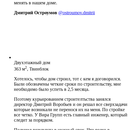
менять в нашем доме.
Дмитрий Остроумов
@ostroumov.dmitrii
Двухэтажный дом
2
363 м
, Твинблок
Хотелось, чтобы дом строил, тот с кем я договорился.
Были обозначены четкие сроки по строительству, мне
необходимо было успеть в 2,5 месяца.
Поэтому курьированием строителтьства занялся
директор Дмитрий Воробьев и он решал все сверхзадачи
которые возникали не перенося их на меня. По стройке
все четко. У Вира Групп есть главный инженер, который
следит за порядком.
Получил результста в нужный срок. Что редко в