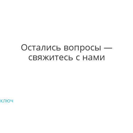
итрий Воробьев и он решал все сверхзадачи которые возник
Групп есть главный инженер, который следит за порядком.
ил результста в нужный срок. Что редко в современном би
Александр Боталов
Остались вопросы —
свяжитесь с нами
Д КЛЮЧ