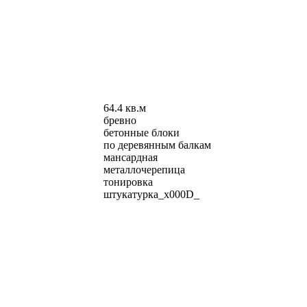
64.4 кв.м
бревно
бетонные блоки
по деревянным балкам
мансардная
металлочерепица
тонировка
штукатурка_x000D_