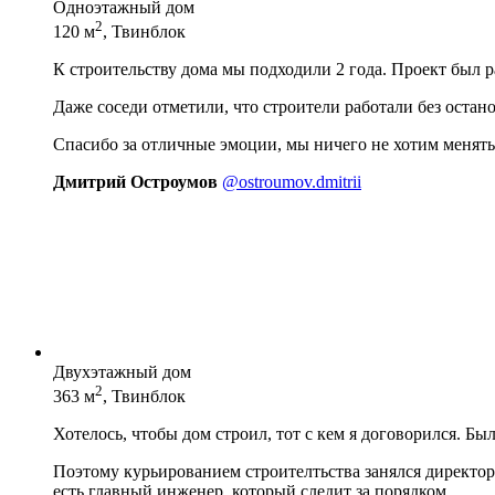
Одноэтажный дом
2
120 м
, Твинблок
К строительству дома мы подходили 2 года. Проект был 
Даже соседи отметили, что строители работали без остан
Спасибо за отличные эмоции, мы ничего не хотим менять
Дмитрий Остроумов
@ostroumov.dmitrii
Двухэтажный дом
2
363 м
, Твинблок
Хотелось, чтобы дом строил, тот с кем я договорился. Бы
Поэтому курьированием строителтьства занялся директор 
есть главный инженер, который следит за порядком.