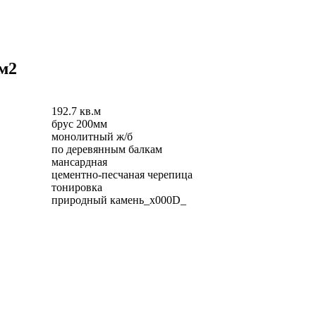
 м2
192.7 кв.м
брус 200мм
монолитный ж/б
по деревянным балкам
мансардная
цементно-песчаная черепица
тонировка
природный камень_x000D_