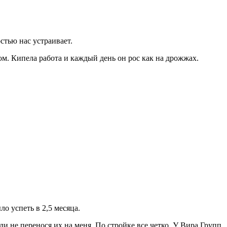
стью нас устраивает.
ом. Кипела работа и каждый день он рос как на дрожжах.
о успеть в 2,5 месяца.
и не перенося их на меня. По стройке все четко. У Вира Групп