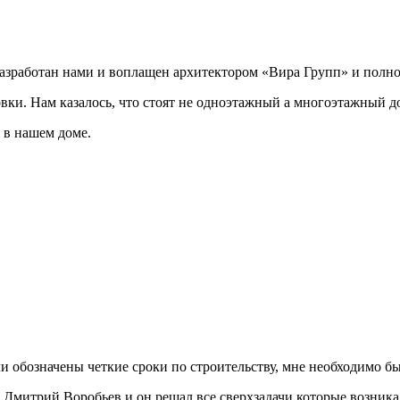
разработан нами и воплащен архитектором «Вира Групп» и полно
овки. Нам казалось, что стоят не одноэтажный а многоэтажный д
 в нашем доме.
ли обозначены четкие сроки по строительству, мне необходимо был
Дмитрий Воробьев и он решал все сверхзадачи которые возникал