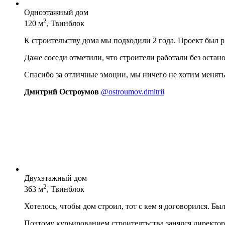
Одноэтажный дом
2
120 м
, Твинблок
К строительству дома мы подходили 2 года. Проект был 
Даже соседи отметили, что строители работали без остан
Спасибо за отличные эмоции, мы ничего не хотим менять
Дмитрий Остроумов
@ostroumov.dmitrii
Двухэтажный дом
2
363 м
, Твинблок
Хотелось, чтобы дом строил, тот с кем я договорился. Бы
Поэтому курьированием строителтьства занялся директор 