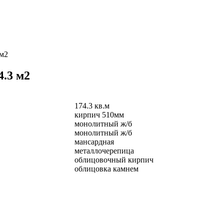
 м2
4.3 м2
174.3 кв.м
кирпич 510мм
монолитный ж/б
монолитный ж/б
мансардная
металлочерепица
облицовочный кирпич
облицовка камнем