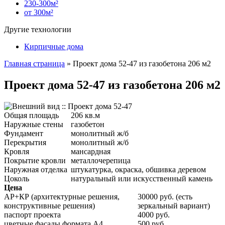
230-300м²
от 300м²
Другие технологии
Кирпичные дома
Главная страница
»
Проект дома 52-47 из газобетона 206 м2
Проект дома 52-47 из газобетона 206 м2
Общая площадь
206 кв.м
Наружные стены
газобетон
Фундамент
монолитный ж/б
Перекрытия
монолитный ж/б
Кровля
мансардная
Покрытие кровли
металлочерепица
Наружная отделка
штукатурка, окраска, обшивка деревом
Цоколь
натуральный или искусственный камень
Цена
АР+КР (архитектурные решения,
30000 руб. (есть
конструктивные решения)
зеркальный вариант)
паспорт проекта
4000 руб.
цветные фасады формата А4
500 руб.